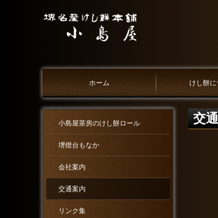
ホーム
けし餅に
交
小島屋茶房のけし餅ロール
堺燈台もなか
会社案内
交通案内
リンク集