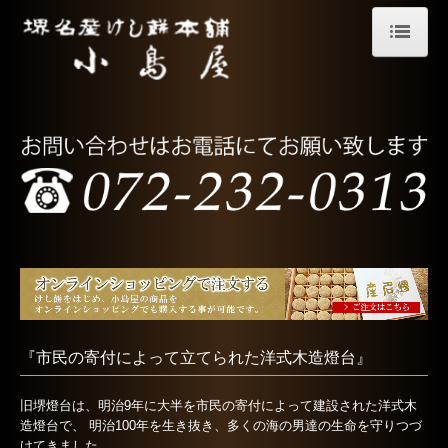
ホーム
けし餅について
ショッピングガイド
商品案内
店舗案内・茶房
小島屋茶房のけし餅ロール
『市民の寄付によって立てられた洋式木造燈台』
堺燈台もなか
会社案内
旧堺燈台は、明治9年に大半を市民の寄付によって建設された洋式木
造燈台で、 明治100年を生き抜き、多くの海の男達の生命を守りつづ
けてきました。
交通案内