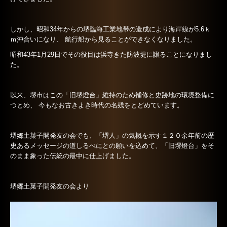
リンク集
しかし、昭和34年からの堺臨海工業地帯の造成により海岸線が5.6ｋ
ｍ沖合いになり、 航行船から見ることができなくなりました。
個人情報保護方針
昭和43年1月29日でその役目は浜寺きた防波堤に譲ることになりまし
た。
喫茶
以来、堺市はこの「旧堺燈台」維持のため補修と史跡地の環境整備に
つとめ、 今もなお古きよき時代の名残をとどめています。
堺郷土菓子開発友の会でも、「堺人」の気概を示す１２０余年前の歴
史あるメッセージの道しるべにとの願いを込めて、「旧堺燈台」をそ
のまま象った伝統の最中に仕上げました。
堺郷土菓子開発友の会より