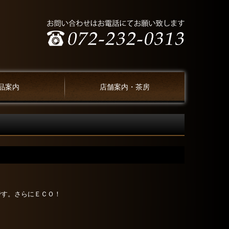
品案内
店舗案内・茶房
です。さらにＥＣＯ！