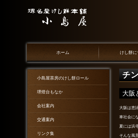
ホーム
けし餅に
チ
小島屋茶房のけし餅ロール
堺燈台もなか
大阪
会社案内
大阪は恵
車社会に
交通案内
夏には浜
リンク集
そんな風