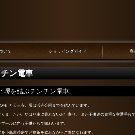
ついて
ショッピングガイド
商
ンチン電車
と堺を結ぶチンチン電車。
比寿町と天王寺、堺は浜寺公園までを結んでいます。
なりましたが、やはり車に乗れないお年寄り、 また子供達の貴重な交通手段
寺プールに向う子供たちで賑わいます。
景を小島屋茶房でお抹茶を飲みながらご覧になれます。